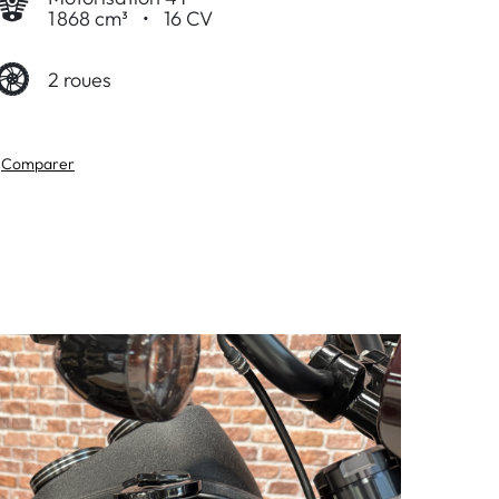
1 868 cm³
•
16 CV
2 roues
Comparer