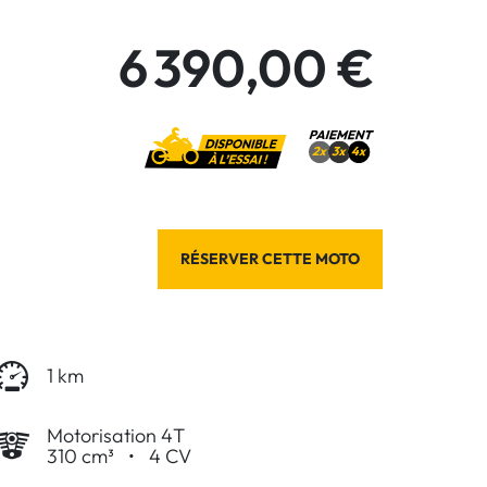
6 390,00 €
RÉSERVER CETTE MOTO
1 km
Motorisation 4T
310 cm³
•
4 CV