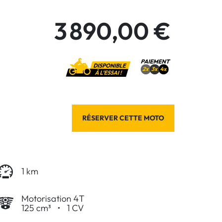
3 890,00 €
RÉSERVER CETTE MOTO
1 km
Motorisation 4T
125 cm³
•
1 CV