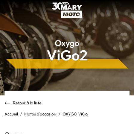
Oxygo
ViGo2
Retour à la liste
Accueil
Motos d'occasion
OXYGO ViGo