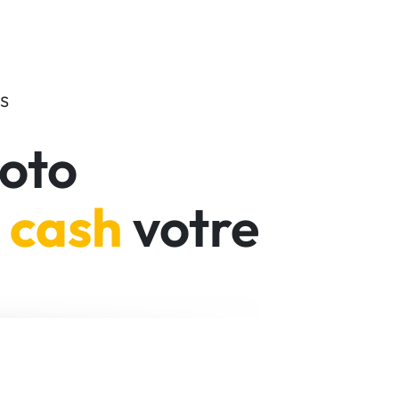
s
oto
e
cash
votre