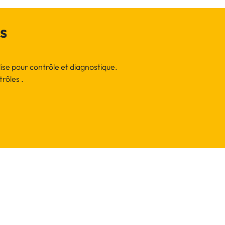
s
lise pour contrôle et diagnostique.
rôles .
.