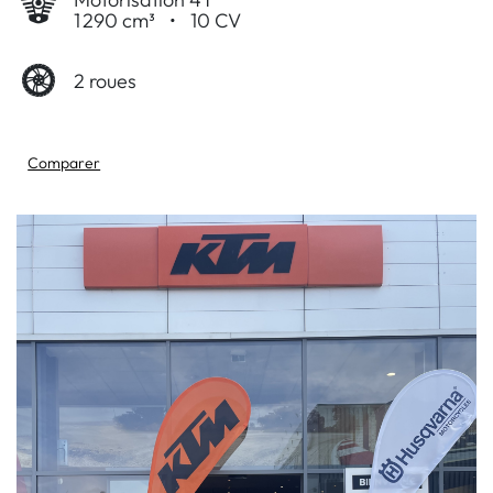
1 290 cm³
•
10 CV
2 roues
Comparer