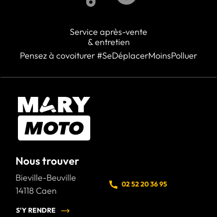
Service après-vente
& entretien
Pensez à covoiturer #SeDéplacerMoinsPolluer
Nous trouver
Bieville-Beuville
02 52 20 36 95
14118
Caen
S'Y RENDRE