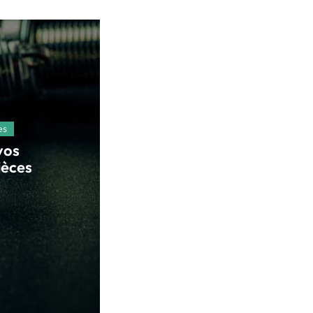
es
vos
ièces