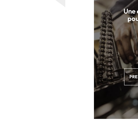
Une 
pou
PRE