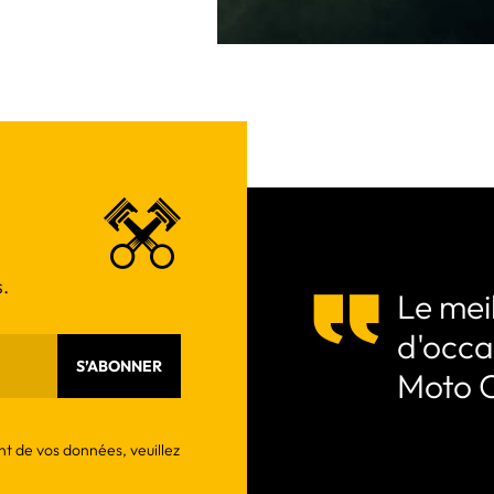
.
Le meil
d'occa
S’ABONNER
Moto 
nt de vos données, veuillez