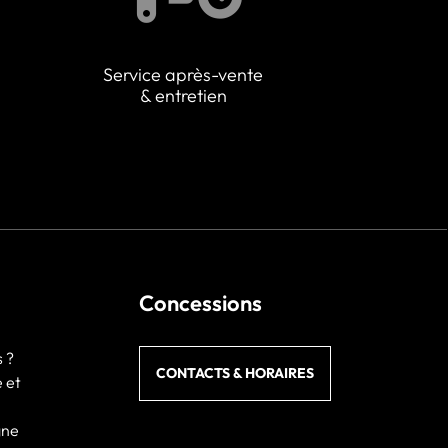
Service après-vente
& entretien
Concessions
 ?
CONTACTS & HORAIRES
e et
gne