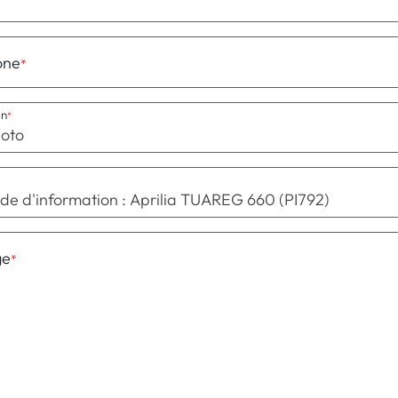
one
on
oto
ge