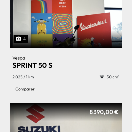
4
Vespa
SPRINT 50 S
2 025 / 1 km
50 cm³
Comparer
8 390,00 €