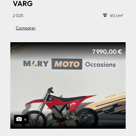
VARG
2 025
60 cm³
Comparer
7 990,00 €
4