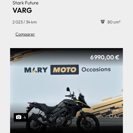
Stark Future
VARG
2 023 / 34 km
80 cm³
Comparer
6 990,00 €
PERMIS
A2
4