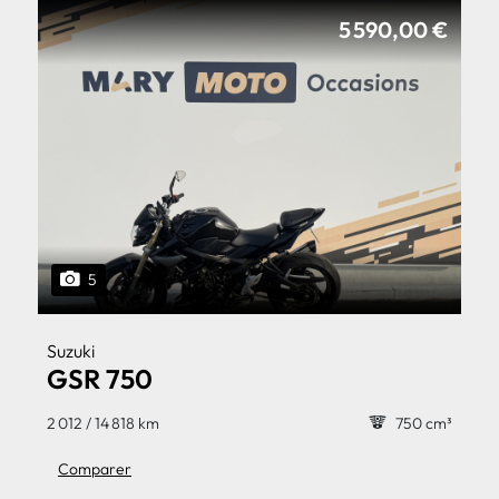
5 590,00 €
5
Suzuki
GSR 750
2 012 / 14 818 km
750 cm³
Comparer