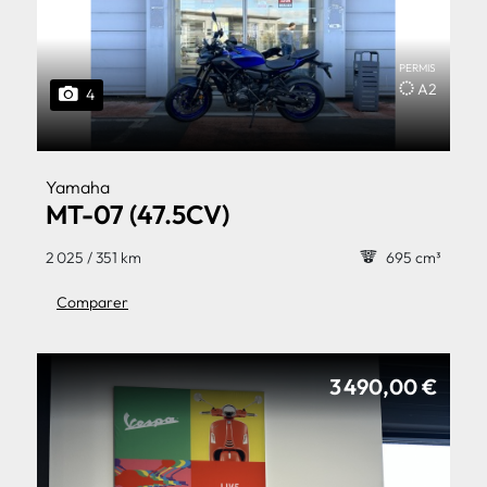
PERMIS
A2
4
Yamaha
MT-07 (47.5CV)
2 025 / 351 km
695 cm³
Comparer
3 490,00 €