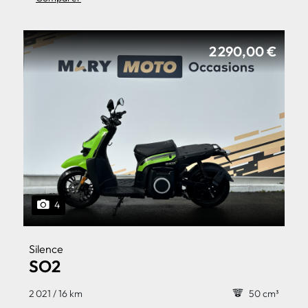
2 290,00 €
4
Silence
SO2
2 021 / 16 km
50 cm³