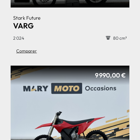
Stark Future
VARG
2 024
80 cm³
Comparer
9 990,00 €