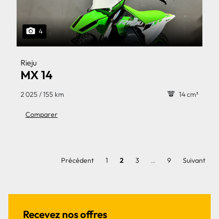
4
Rieju
MX 14
2 025 / 155 km
14 cm³
Comparer
Précédent
1
2
3
…
9
Suivant
Recevez nos offres