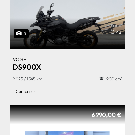
PERMIS
A2
5
VOGE
DS900X
2 025 / 1 345 km
900 cm³
Comparer
6 990,00 €