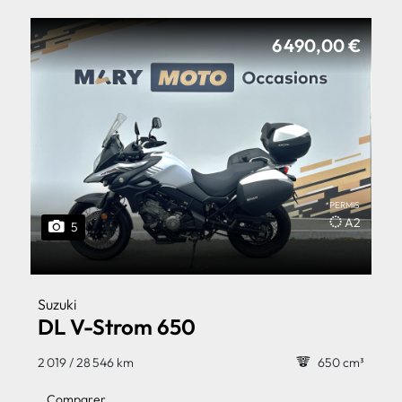
6 490,00 €
PERMIS
A2
5
Suzuki
DL V-Strom 650
2 019 / 28 546 km
650 cm³
Comparer