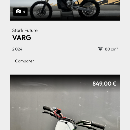
4
Stark Future
VARG
2 024
80 cm³
Comparer
849,00 €