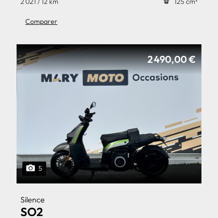
2 021 / 12 km
125 cm³
Comparer
2 490,00 €
5
Silence
SO2