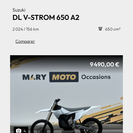
Suzuki
DL V-STROM 650 A2
2 024 / 156 km
650 cm³
Comparer
9 490,00 €
4