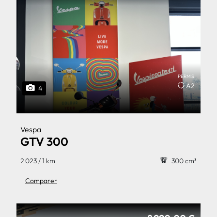
PERMIS
A2
4
Vespa
GTV 300
2 023 / 1 km
300 cm³
Comparer