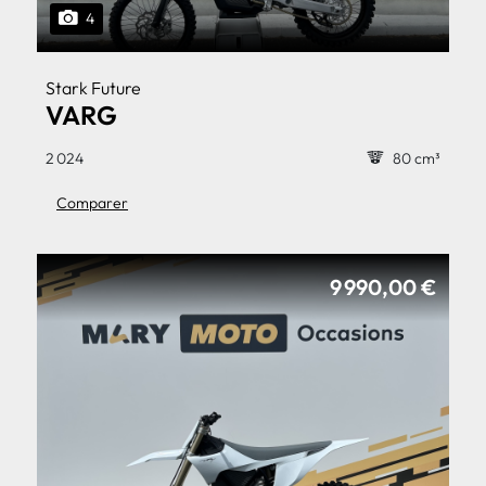
4
Stark Future
VARG
2 024
80 cm³
Comparer
9 990,00 €