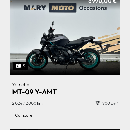
8 990,00 €
5
Yamaha
MT-09 Y-AMT
2 024 / 2 000 km
900 cm³
Comparer