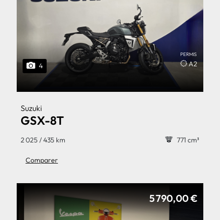
PERMIS
A2
4
Suzuki
GSX-8T
2 025 / 435 km
771 cm³
Comparer
5 790,00 €